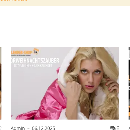
Kommentare
Komm
0
0
Admin
–
06.12.2025