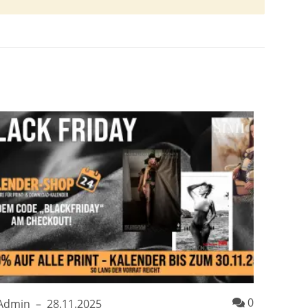
entare
Kommenta
0
Admin
–
28.11.2025