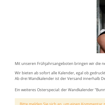
Mit unseren Frühjahrsangeboten bringen wir die n
Wir bieten ab sofort alle Kalender, egal ob gedruc
Ab drei Wandkalender ist der Versand innerhalb D
Ein weiteres Osterspecial: der Wandkalender "Bunn
x
Bitte melden Sie sich an, um einen Kommentar z