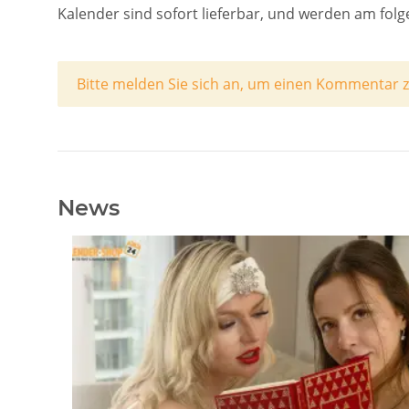
Kalender sind sofort lieferbar, und werden am fol
x
Bitte melden Sie sich an, um einen Kommentar z
News