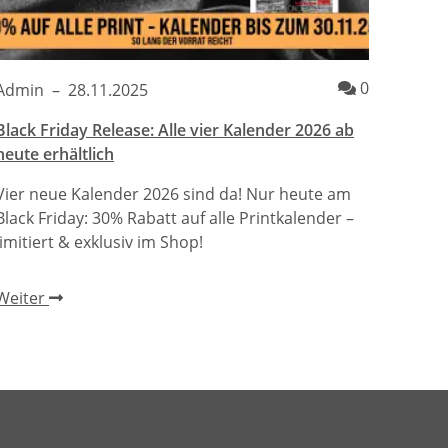
entare
Kommenta
0
Admin
–
28.11.2025
Black Friday Release: Alle vier Kalender 2026 ab
heute erhältlich
Vier neue Kalender 2026 sind da! Nur heute am
Black Friday: 30% Rabatt auf alle Printkalender –
limitiert & exklusiv im Shop!
Weiter