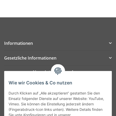
Informationen
Gesetzliche Informationen
Newsletter Abonnieren
Bitte senden Sie mir entsprechend Ihrer
Wie wir Cookies & Co nutzen
Datenschutzerklärung
regelmäßig und jederzeit
Durch Klicken auf „Alle akzeptieren“ gestatten Sie den
widerruflich Informationen zu Ihrem Produktsortiment
Einsatz folgender Dienste auf unserer Website: YouTube,
per E-Mail zu.
Vimeo. Sie können die Einstellung jederzeit ändern
(Fingerabdruck-Icon links unten). Weitere Details finden
Abonnieren
Sie unte
Konfigurieren
und in unserer