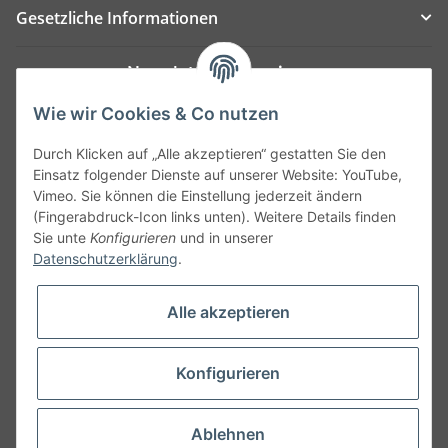
Gesetzliche Informationen
Newsletter Abonnieren
Bitte senden Sie mir entsprechend Ihrer
Wie wir Cookies & Co nutzen
Datenschutzerklärung
regelmäßig und jederzeit
Durch Klicken auf „Alle akzeptieren“ gestatten Sie den
widerruflich Informationen zu Ihrem Produktsortiment
Einsatz folgender Dienste auf unserer Website: YouTube,
per E-Mail zu.
Vimeo. Sie können die Einstellung jederzeit ändern
(Fingerabdruck-Icon links unten). Weitere Details finden
Abonnieren
Sie unte
Konfigurieren
und in unserer
Datenschutzerklärung
.
Alle akzeptieren
Konfigurieren
Ablehnen