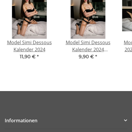
Model Simi Dessous
Model Simi Dessous
Mod
Kalender 2024
Kalender 2024
202
Download
11,90 €
*
9,90 €
*
Informationen