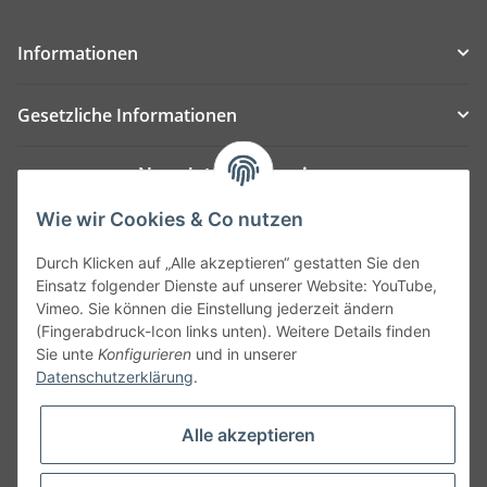
Informationen
Gesetzliche Informationen
Newsletter Abonnieren
Bitte senden Sie mir entsprechend Ihrer
Wie wir Cookies & Co nutzen
Datenschutzerklärung
regelmäßig und jederzeit
Durch Klicken auf „Alle akzeptieren“ gestatten Sie den
widerruflich Informationen zu Ihrem Produktsortiment
Einsatz folgender Dienste auf unserer Website: YouTube,
per E-Mail zu.
Vimeo. Sie können die Einstellung jederzeit ändern
(Fingerabdruck-Icon links unten). Weitere Details finden
Abonnieren
Sie unte
Konfigurieren
und in unserer
Datenschutzerklärung
.
Alle akzeptieren