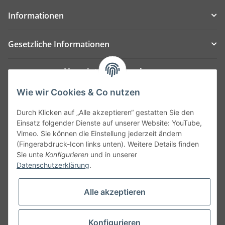
Informationen
Gesetzliche Informationen
Newsletter Abonnieren
Bitte senden Sie mir entsprechend Ihrer
Wie wir Cookies & Co nutzen
Datenschutzerklärung
regelmäßig und jederzeit
Durch Klicken auf „Alle akzeptieren“ gestatten Sie den
widerruflich Informationen zu Ihrem Produktsortiment
Einsatz folgender Dienste auf unserer Website: YouTube,
per E-Mail zu.
Vimeo. Sie können die Einstellung jederzeit ändern
(Fingerabdruck-Icon links unten). Weitere Details finden
Abonnieren
Sie unte
Konfigurieren
und in unserer
Datenschutzerklärung
.
Alle akzeptieren
Konfigurieren