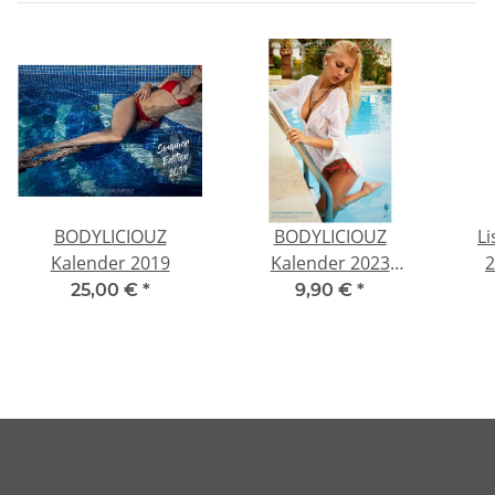
BODYLICIOUZ
BODYLICIOUZ
Li
Kalender 2019
Kalender 2023
2
Summerstyle Edition
25,00 €
*
9,90 €
*
Download