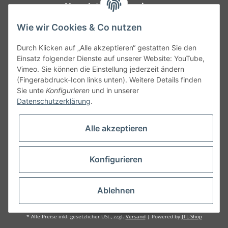
Newsletter Abonnieren
Bitte senden Sie mir entsprechend Ihrer
Wie wir Cookies & Co nutzen
Datenschutzerklärung
regelmäßig und jederzeit
Durch Klicken auf „Alle akzeptieren“ gestatten Sie den
widerruflich Informationen zu Ihrem Produktsortiment
Einsatz folgender Dienste auf unserer Website: YouTube,
per E-Mail zu.
Vimeo. Sie können die Einstellung jederzeit ändern
(Fingerabdruck-Icon links unten). Weitere Details finden
Abonnieren
Sie unte
Konfigurieren
und in unserer
Datenschutzerklärung
.
Alle akzeptieren
Konfigurieren
Ablehnen
© Sedarts.de
* Alle Preise inkl. gesetzlicher USt., zzgl.
Versand
| Powered by
JTL-Shop