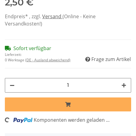
2,50 €
Endpreis* , zzgl.
Versand
(Online - Keine
Versandkosten!)
Sofort verfügbar
Lieferzeit:
Frage zum Artikel
0 Werktage
(DE - Ausland abweichend)
ng...
Komponenten werden geladen ...