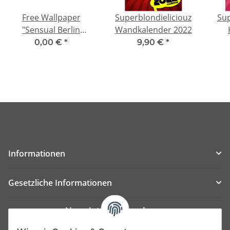
Free Wallpaper
Superblondieliciouz
Sup
"Sensual Berlin
Wandkalender 2022
Sommer" Model Simi
0,00 €
*
9,90 €
*
Informationen
Gesetzliche Informationen
Newsletter Abonnieren
Bitte senden Sie mir entsprechend Ihrer